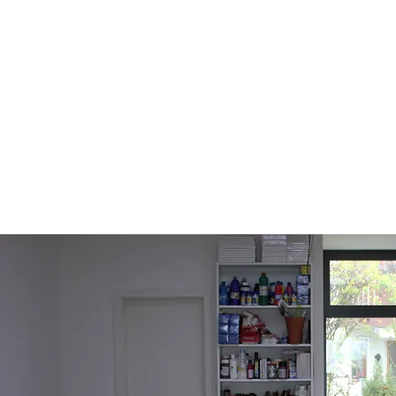
Ob Actionpainting als Gemeinschaftsbild,
Spaghetti kochen und auf der Leinwand
weiterverarbeiten - all das ist möglich,
solange es Spaß und Freude bereitet.
Mehr erfahren >