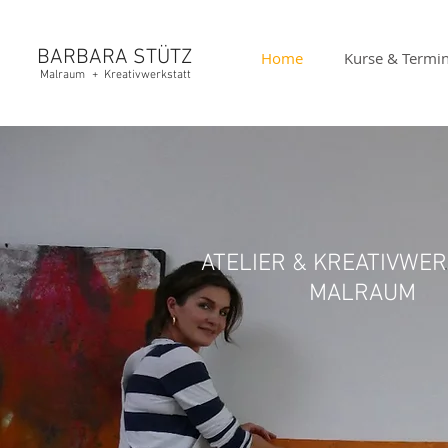
BARBARA
STÜTZ
Home
Kurse & Termi
Malraum
+
Kreativwerkstatt
ATELIER & KREATIVWE
MALRAUM